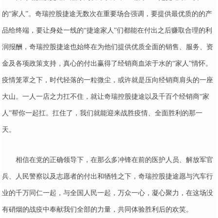
的“家人”。奇瑞控股捷途无数次在重要场合强调，要提供最优质的的产
品给终端，要让身处一线的“捷途家人”们都能在付出之后赚取合理的利
润报酬，奇瑞控股捷途也始终在为他们提供优质全面的销售、服务、资
金及各项政策支持，真心的付出赢得了经销商血浓于水的“家人”情怀。
疫情笼罩之下，时代轻落的一粒微尘，或许就是压向经销商肩头的一座
大山。一人一店之力扛不住，就让奇瑞控股捷途以及千百个经销商“家
人”帮你一起扛。扛住了，我们就能迎来战胜疫情、全面胜利的那一
天。
相信在党的正确领导下，在那么多冲锋在前的医护人员、解放军官
兵、人民警察以及志愿者的付出和牺牲之下，奇瑞控股捷途愿与汽车行
业的千万同仁一起，与全国人民一起，万众一心，凝心聚力，在这场没
有硝烟的战疫中奉献我们全部的力量，共同体验胜利后的欢笑。