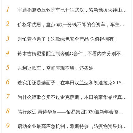
1
宇通捐赠负压救护车已开往武汉，紧急驰援火神山、雷神山
2
价格零优惠，盘点6款一分钱不降的合资车，车主：心甘情愿
3
别忙着抢购了！这款绿色安全产品 你值得拥有！
4
铃木吉姆尼搭配定制奔驰G套件，不看内饰分别不出奔驰G还是吉姆尼
5
吉利这款车，空间表现不错，还省油
6
选实用还是选面子，在丰田汉兰达和凯迪拉克XT5当中应该如何选择
7
为什么讴歌会卖不过雷克萨斯，本田的豪华品牌真的会比丰田的差？
8
笃行致远 再铸华章——佰易集团2020迎新年会隆重举行
9
启动企业最高应急机制，雅斯特参与防疫物资采购，并做好员工防疫管理