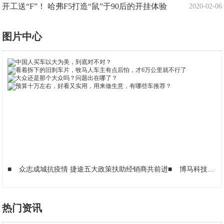
开工送“F”！ 哈弗F5打造“鼠”于90后的开挂体验
2020-02-06
图片中心
■
众志成城抗疫情 捷途五大政策扶助经销商共前进
■
博马科技（BMTS）蔡放：抗疫同时要修炼内功 静待春天
热门资讯