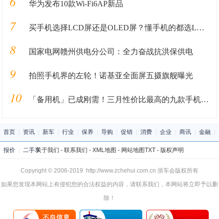
6
华为发布10款Wi-Fi6AP新品
7
买手机选择LCD屏还是OLED屏？懂手机的都选LCD，因为这3点
8
国家电网赣州供电分公司：全力奋战抗洪保供电
9
拍照手机界的左轮！诺基亚全面屏五摄旗舰曝光
10
「备用机」已成刚需！三月性价比最高的九款手机推荐
首页
|
资讯
|
新车
|
行业
|
保养
|
导购
|
促销
|
消费
|
企业
|
商讯
|
金融
|
报价
|
二手车
关于我们
-
联系我们
-
XML地图
-
网站地图
TXT
-
版权声明
Copyright © 2006-2019 http://www.zchehui.com.cn 浙车会版权所有
如果您发现本网站上有侵犯您的合法权益的内容，请联系我们，本网站将立即予以删
除！