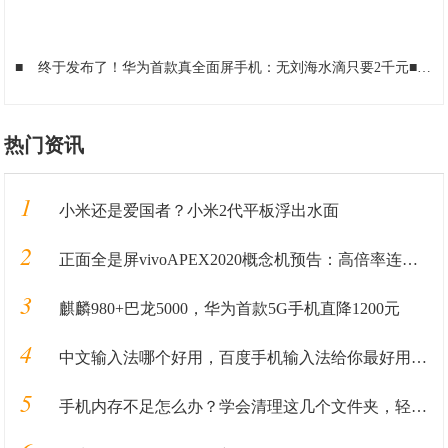
■
终于发布了！华为首款真全面屏手机：无刘海水滴只要2千元
■
中
热门资讯
1
小米还是爱国者？小米2代平板浮出水面
2
正面全是屏vivoAPEX2020概念机预告：高倍率连续光学变焦
3
麒麟980+巴龙5000，华为首款5G手机直降1200元
4
中文输入法哪个好用，百度手机输入法给你最好用的输入法体验
5
手机内存不足怎么办？学会清理这几个文件夹，轻松释放十几G内存