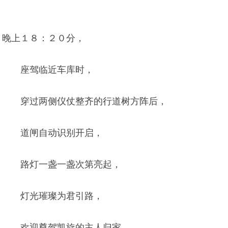
晚上１８：２０分，
座驾临近车库时，
穿过两侧仪仗整齐的行道树方阵后，
道闸自动识别开启，
路灯一盏一盏次第亮起，
灯光璀璨为君引路，
欢迎尊驾凯旋的主人归家。