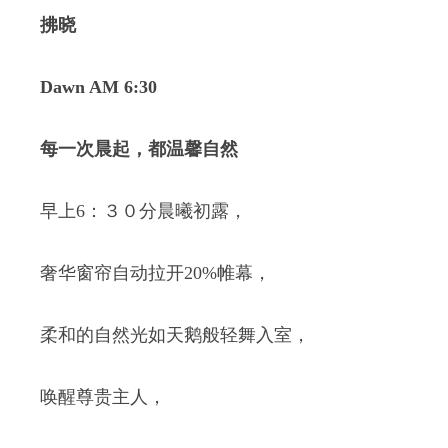
拂晓
Dawn AM 6:30
每一次晨起，都温馨自然
早上6：３０分晨曦初露，
奢华窗帘自动拉开20%帷幕，
柔和的自然光如天鹅般轻舞入室，
唤醒尊贵主人，