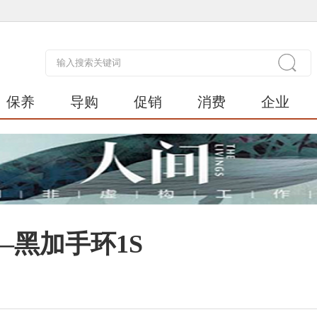
保养
导购
促销
消费
企业
黑加手环1S