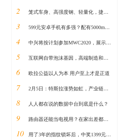
2
笼式车身、高强度钢、轻量化，捷途X95的安全之“道”
3
599元安卓手机有多强？配有5000mAh电池，支持18W快充
4
中兴将按计划参加MWC2020，展示5G技术和终端
5
互联网自带泡沫基因，高端制造和基础科学才是国之重器
6
欧拉公益以人为本 用户至上才是正道
7
2月5日：特斯拉涨势如虹，产业链再起风云
8
人人都在说的数据中台到底是什么？
9
路由器还能当电视用？在家出差都能用，爱奇艺电视果4G评测
10
用了3年的指纹锁坏后，中奖1399元米家指纹锁，却不愿换锁？