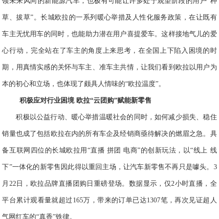
领未来风向的新能源汽车，
也极有可能让许多处于观望阶段的用户
“种
草、拔草”。长城
欧拉
的一系列暖心举措及人性化服务政策，在
让既有
车主无忧用车
的同时，也能
助力
潜在用户喜提爱车
。这样接地气儿的爱
心行动，完全站在了车主的角度上来思考，在全国上下陷入困境的时
期，用真情实感的关怀与车主、准车主共情，让我们看到欧拉以用户为
本的初心和立场，也体现了颇具人情味的“欧拉温度”。
积极应对
行业
困境 欧拉“云团购”赋能新零售
积极以公益行动、暖心举措温暖社会的同时，
如何
减少损失、稳住
销量也成了包括欧拉在内的所有车企及经销商亟待解决的燃眉之急。具
备互联网四位的长城欧拉用“直播 拼团 电商”的创新玩法，以“线上 线
下”一体化的新零售因此得以重回主场，让
汽车新零售不再只是
噱头。3
月22日
，
欧拉品牌直播团购日重磅登场。数据显示，仅2小时直播，全
平台累计观看量就
超过
165万
，带来的
订单
已
达
1307
笔
，
再次见证
超人
气网红车的“真
香”铁律。