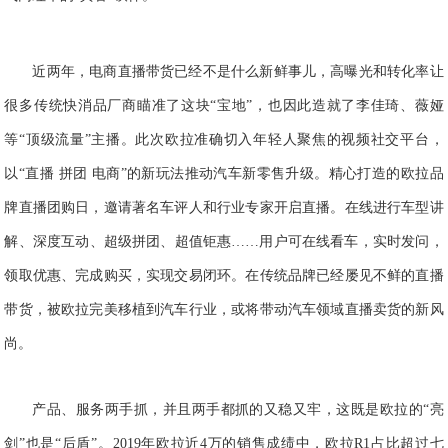
近两年，电商直播带货已经不是什么新鲜事儿，高曝光和转化率让
很多传统
快消品
厂商瞄准了这块“宝地”，也因此造就了李佳琦、
薇娅
等“顶级流量”主播。此次欧拉准确切入年轻人聚焦的视频社交平台，
以“直播 拼团 电商”的新玩法推动汽车新零售升级。精心打造的欧拉品
牌直播团购日，邀请著名车评人和行业专家开启直播。在线进行车型讲
解、深度互动、超级拼团、超值钜惠……用户可在线看车，实时发问，
领取优惠、完成购买，实现交易闭环。在传统品牌已经屡见不鲜的直播
带货，被欧拉完美移植到汽车行业，或将带动汽车领域直播卖货的新风
尚。
产品、服务两手抓，并且两手都抓的又稳又牢，
这
既是欧拉
的“亮
剑”也是“后盾”
。
2019年欧拉近4万的销售成绩中，欧拉R1占比超过七