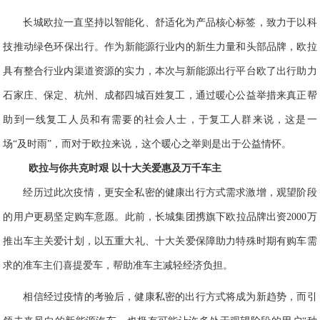
长城欧
拉一直
坚持
以智能化、舒适化为产品核心标签，致力于
以科
技推动
绿色环保
出行。作为新能源行业内的新生力量和头部品牌，欧拉
具有整合行业内渠道资源的实力，本次与新能源出行平台欧了出行助力
石家庄、保定、杭州、成都四城百姓复工，通过暖心公益举措来真正帮
助到一线复工人员和有需要的社会人士，于复工人群来说，这是一
场“及时雨”，而对于欧拉来说，这个暖心之举则是出于公益情怀。
欧拉与你共克时艰 以十大关爱惠及万千车主
经历过此次疫情
，更安全私密的健康出行方式需求激增，
观望阶段
的用户更易坚定购车意愿
。
此前
，长城集团携旗下欧拉品牌出资2
000万
推出车主关爱计划
，以五重大礼、十大关爱保障助力特殊时期有购车需
求的准车主们喜提爱车，帮助准车主减轻经济负担。
相信经过疫情的考验后，
健康私
密的出行方式将成为新趋势，而引