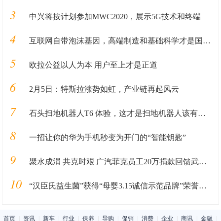
3
中兴将按计划参加MWC2020，展示5G技术和终端
4
互联网自带泡沫基因，高端制造和基础科学才是国之重器
5
欧拉公益以人为本 用户至上才是正道
6
2月5日：特斯拉涨势如虹，产业链再起风云
7
石头扫地机器人T6 体验，这才是扫地机器人该有的样子
8
一招让你的华为手机秒变为开门的“智能钥匙”
9
聚水成涓 共克时艰 广汽菲克员工20万捐款回馈武汉抗疫一线
10
“汉臣氏益生菌”获得“母婴3.15诚信示范品牌”荣誉称号——购买无忧，消费放心！
首页
|
资讯
|
新车
|
行业
|
保养
|
导购
|
促销
|
消费
|
企业
|
商讯
|
金融
|