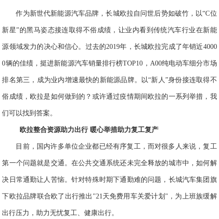
作为
新世
代
新能源
汽车品牌
，
长城欧拉自问世后势如破竹，以“C位
新星”的黑马姿态接连取得不俗成绩，让业内看到
传统汽车行业在新能
源领域发力的决心和信心
。过去的2019年，长城欧拉完成了年销近4000
0辆的佳绩
，挺进新能源汽车销量排行榜TOP10，A00纯
电动车细分市场
排名第三，成为业内增速最快的新能源品牌
。以“新人”身份接连取得不
俗成绩，欧拉是如何做到的？或许通过疫情期间欧拉的
一系列举措，我
们可以找到
答案。
欧拉整合资源助力出行 暖心举措助力复工复产
目前，国内许多单位企业都已经有序复工，而对很多人来说，复工
第一个问题就是交通。在公共交通系统
还
未完全释放的城市中，如何解
决日常通勤让人苦恼。针对特殊时期下通勤难的问题，长城汽车集团旗
下欧拉品牌联合欧了出行推出"21天免费用车关爱计划"，为上班族缓解
出行压力，
助力
无忧复工、健康出行。