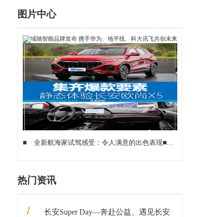
图片中心
■
全新航海家试驾感受：令人满意的出色表现
■
林肯航海家：
热门资讯
1
长安Super Day—奔赴公益、遇见长安