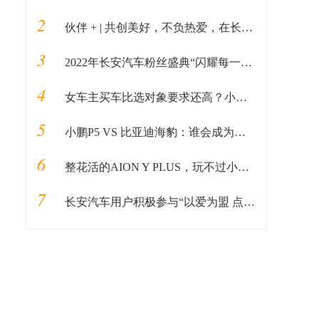
2
伙伴 + | 共创美好，不负热爱，在长安Open Day一起探秘
3
2022年长安汽车粉丝盛典“闪耀每一个你”
4
女车主买车比选对象要求还高？小鹏G3i和AION Y PLUS谁更受宠？
5
小鹏P5 VS 比亚迪海豹：谁会成为公司团建同事羡慕的对象
6
整花活的AION Y PLUS，玩不过小鹏G3i的高质感
7
长安汽车用户积极参与“以爱为盟 点亮星空”公益音乐会