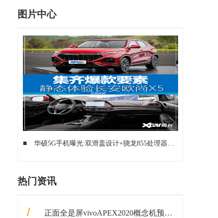
图片中心
■
华硕5G手机曝光:双滑盖设计+骁龙855处理器
■
搞事:上下双
热门资讯
1
正面全是屏vivoAPEX2020概念机预告：高倍率连续光学变焦