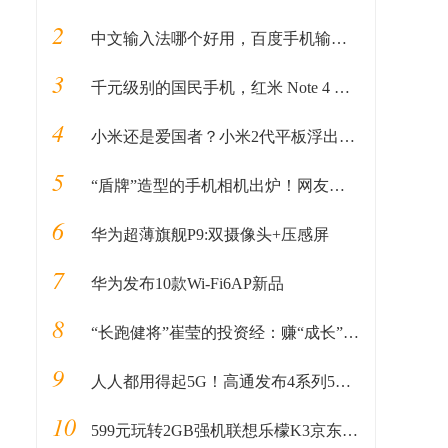
2
中文输入法哪个好用，百度手机输入法给你最好用的输入法体验
3
千元级别的国民手机，红米 Note 4 轻体验
4
小米还是爱国者？小米2代平板浮出水面
5
“盾牌”造型的手机相机出炉！网友：谷歌真的是思路清奇
6
华为超薄旗舰P9:双摄像头+压感屏
7
华为发布10款Wi-Fi6AP新品
8
“长跑健将”崔莹的投资经：赚“成长”的钱
9
人人都用得起5G！高通发布4系列5G芯片，明年实现5G全球化
10
599元玩转2GB强机联想乐檬K3京东热卖