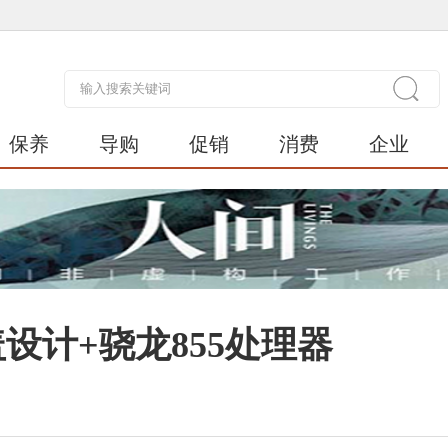
保养
导购
促销
消费
企业
设计+骁龙855处理器